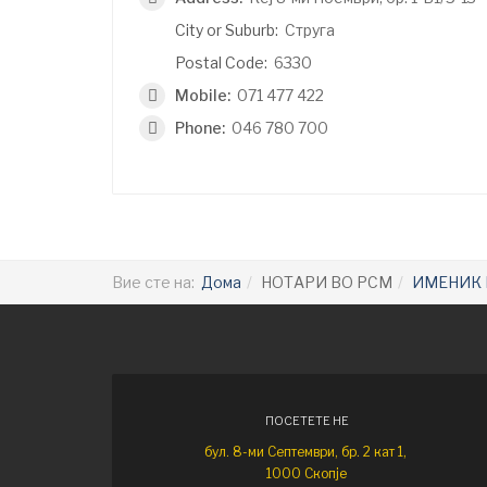
City or Suburb:
Струга
Postal Code:
6330
Mobile:
071 477 422
Phone:
046 780 700
Вие сте на:
Дома
НОТАРИ ВО РСМ
ИМЕНИК 
ПОСЕТЕТЕ НЕ
бул. 8-ми Септември, бр. 2 кат 1,
1000 Скопје