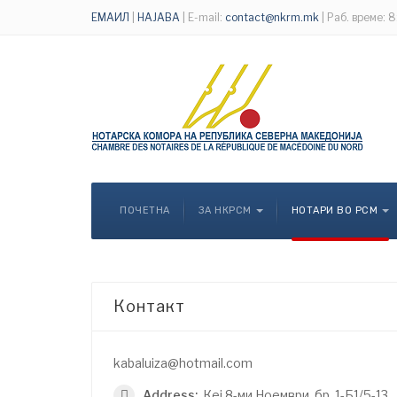
ЕМАИЛ
|
НАЈАВА
| E-mail:
contact@nkrm.mk
| Раб. време: 
ПОЧЕТНА
ЗА НКРСМ
НОТАРИ ВО РСМ
Контакт
kabaluiza@hotmail.com
Address:
Кеј 8-ми Ноември, бр. 1-Б1/5-13