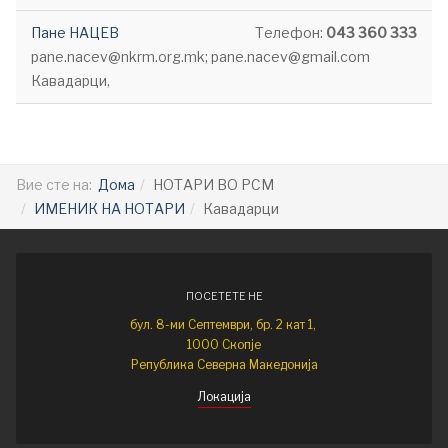
Пане НАЦЕВ
Телефон:
043 360 333
pane.nacev@nkrm.org.mk; pane.nacev@gmail.com
Кавадарци,
Вие сте на:
Дома
НОТАРИ ВО РСМ
ИМЕНИК НА НОТАРИ
Кавадарци
ПОСЕТЕТЕ НЕ
бул. 8-ми Септември, бр. 2 кат 1,
1000 Скопје
Република Северна Македонија
Локација