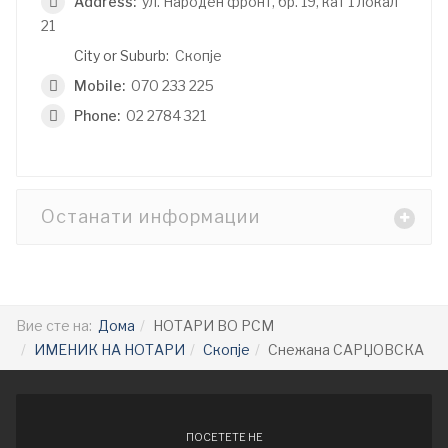
Address:
ул. Народен фронт, бр. 19, кат 1 локал
21
City or Suburb:
Скопје
Mobile:
070 233 225
Phone:
02 2784 321
Останати информации
Вие сте на:
Дома
НОТАРИ ВО РСМ
ИМЕНИК НА НОТАРИ
Скопје
Снежана САРЏОВСКА
ПОСЕТЕТЕ НЕ