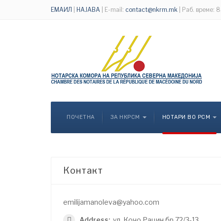
ЕМАИЛ
|
НАЈАВА
| E-mail:
contact@nkrm.mk
| Раб. време: 
ПОЧЕТНА
ЗА НКРСМ
НОТАРИ ВО РСМ
Контакт
emilijamanoleva@yahoo.com
Address:
ул. Кочо Рацин бр.72/3-13