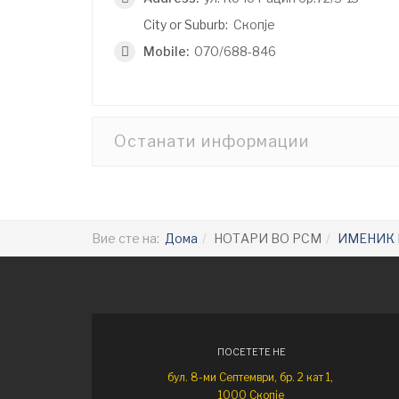
City or Suburb:
Скопје
Mobile:
070/688-846
Останати информации
Вие сте на:
Дома
НОТАРИ ВО РСМ
ИМЕНИК 
ПОСЕТЕТЕ НЕ
бул. 8-ми Септември, бр. 2 кат 1,
1000 Скопје