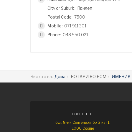
City or Suburb:
Прилеп
Postal Code:
7500
Mobile:
071 911 301
Phone:
048 550 021
Вие сте на:
Дома
НОТАРИ ВО РСМ
ИМЕНИК 
ПОСЕТЕТЕ НЕ
бул. 8-ми Септември, бр. 2 кат 1,
1000 Скопје