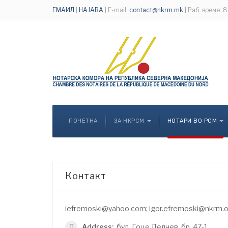
ЕМАИЛ
|
НАЈАВА
| E-mail:
contact@nkrm.mk
| Раб. време: 
ПОЧЕТНА
ЗА НКРСМ
НОТАРИ ВО РСМ
Контакт
iefremoski@yahoo.com; igor.efremoski@nkrm.
Address:
бул. Гоце Делчев, бр. 47-1