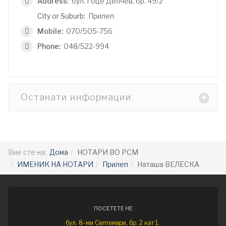
Address:
бул. Гоце Делчев, бр. 49/2
City or Suburb:
Прилеп
Mobile:
070/505-756
Phone:
048/522-994
Останати информации
Вие сте на:
Дома
НОТАРИ ВО РСМ
ИМЕНИК НА НОТАРИ
Прилеп
Наташа ВЕЛЕСКА
ПОСЕТЕТЕ НЕ
бул. 8-ми Септември, бр. 2 кат 1,