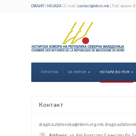
ЕМАИЛ
|
НАЈАВА
| E-mail:
contact@nkrm.mk
| Раб. време: 
ПОЧЕТНА
ЗА НКРСМ
НОТАРИ ВО РСМ
Контакт
dragica.zlatevska@nkrm.org.mk dragicazlatevs
Address:
ул. Кеј Братство Единство бр. 5