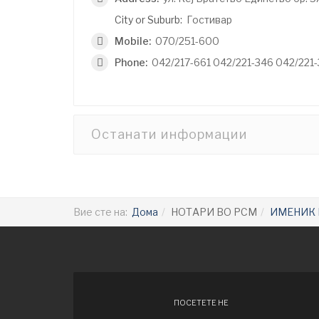
City or Suburb:
Гостивар
Mobile:
070/251-600
Phone:
042/217-661 042/221-346 042/221
Останати информации
Вие сте на:
Дома
НОТАРИ ВО РСМ
ИМЕНИК 
ПОСЕТЕТЕ НЕ