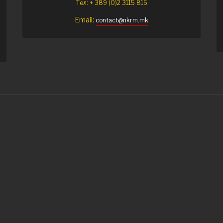
Тел: + 389 (0)2 3115 816
Email:
contact@nkrm.mk