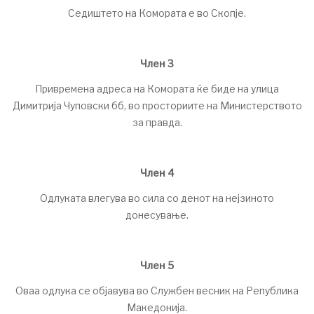
Седиштето на Комората е во Скопје.
Член 3
Привремена адреса на Комората ќе биде на улица
Димитрија Чуповски бб, во просториите на Министерството
за правда.
Член 4
Одлуката влегува во сила со денот на нејзиното
донесување.
Член 5
Оваа одлука се објавува во Службен весник на Република
Македонија.